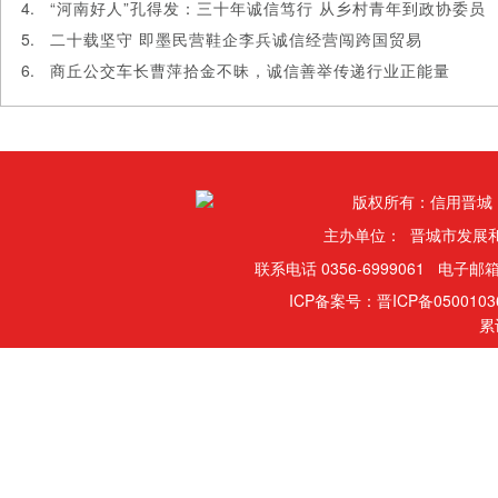
“河南好人”孔得发：三十年诚信笃行 从乡村青年到政协委员
二十载坚守 即墨民营鞋企李兵诚信经营闯跨国贸易
商丘公交车长曹萍拾金不昧，诚信善举传递行业正能量
版权所有：信用晋城
主办单位： 晋城市发展
联系电话 0356-6999061 电子邮箱
ICP备案号：晋ICP备050010
累