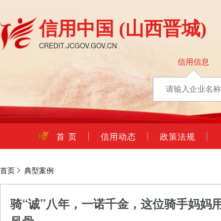
信用中国
(山西晋城)
CREDIT.JCGOV.GOV.CN
信用信息
首 页
信用动态
政策法规
首页
典型案例
骑“诚”八年，一诺千金，这位骑手妈妈用