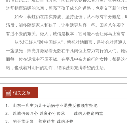
道坚韧而温暖的光束，照亮了孩子成长的道路，也定义了新时代
如今，蒋虹仍在踏实奔波、坚持还债，从不敢有半分懈怠，即
清后，能多陪陪家人和孩子，让生活更从容一些。回首八年艰辛
有过不去的难关。做人，诚信是根本，它可能不会让你马上富有
从“浙江好人”到“中国好人”，荣誉对她而言，是社会对普通
一盏微光，照亮并激励着无数在平凡岗位上奋力前行的人们。她
而每一位在逆境中不屈不挠、在平凡中奋力前行的女性，都是这
诺，也载着对明日的期许，继续驶向充满希望的生活。
相关文章
山东一店主为儿子治病停业退费反被顾客拒绝
以诚信铸匠心 以良心守传承——诚信人物俞柏堂
的哥孟昭隆：善意待客 诚信还物