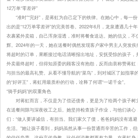
12万单“零差评”
“准时”“完好”，是蒋虹为自己定下的铁律。在她心中，每一
出的是“12万单零差评”的完美答卷。2022年6月，龙泉遭遇
衣裹紧外卖箱，自己浑身湿透，准时将餐食送达。她的信义，不
辉。2024年的一天，她在送餐时偶然发现客户家中男主人突发
将超时的订单，果断接过电话清晰报出地址，安抚受惊的孩子，
外卖最终超时，但得知原委的顾客没有抱怨，反而由衷称赞蒋虹：
与担当的最高礼赞。从看不懂导航的“菜鸟”，到对城区了如指掌
的“好评王”，蒋虹用最质朴的行动，诠释了何谓“一诺千金”。
“骑手妈妈”的双重角色
对蒋虹而言，不仅是为了偿还债务，更是为了给两个孩子树立
在送餐间隙与深夜收工之后。她坚持检查孩子作业，与他们谈心
们：“做人要讲诚信，有担当。我们家欠了债，爸爸妈妈没有逃避
生活。”她让孩子看到，妈妈虽然从事一份普通而辛苦的工作，
的信任负责。这份言传身教，比任何说教都更有力量。在蒋虹身