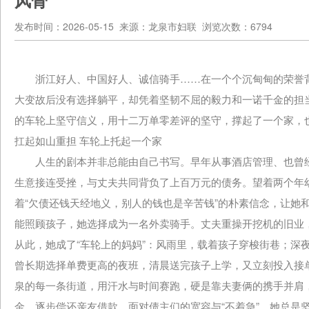
风骨
发布时间：2026-05-15 来源：龙泉市妇联 浏览次数：6794
浙江好人、中国好人、诚信骑手……在一个个沉甸甸的荣誉背
大变故后没有选择躺平，却凭着坚韧不屈的毅力和一诺千金的担
的车轮上坚守信义，用十二万单零差评的坚守，撑起了一个家，
扛起如山重担 车轮上托起一个家
人生的剧本并非总能由自己书写。早年从事酒店管理、也曾经营
生意接连受挫，与丈夫共同背负了上百万元的债务。望着两个年
着“欠债还钱天经地义，别人的钱也是辛苦钱”的朴素信念，让她
能照顾孩子，她选择成为一名外卖骑手。丈夫重操开挖机的旧业
从此，她成了“车轮上的妈妈”：风雨里，载着孩子穿梭街巷；深
曾长期选择单费更高的夜班，清晨送完孩子上学，又立刻投入接单
泉的每一条街道，用汗水与时间赛跑，硬是靠夫妻俩的携手并肩
金，逐步偿还亲友借款。面对债主们的宽容与“不着急”，她总是