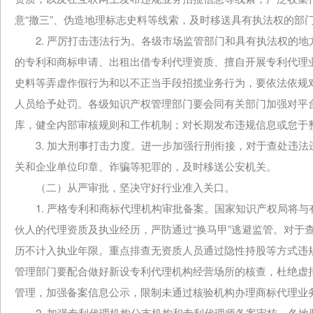
意“撤三”、伪造地理标志史料等线索，及时移送具有执法权的部
2. 严厉打击违法行为。各级市场监管部门和具有执法权的地
的专利和商标申请、出租出借专利代理资质、擅自开展专利代理
史料等弄虚作假行为和以不正当手段招揽业务行为，要依法依规
人员给予处罚。各级知识产权管理部门要会同有关部门加强对平
库，健全内部审核规则和工作机制；对长期发布违规信息或怠于
3. 加大刑事打击力度。进一步加强行刑衔接，对于查处违法
关和企业单位印章、诈骗等犯罪的，及时移送公安机关。
（二）从严审批，坚决守好行业准入关口。
1. 严格专利和商标代理机构审批备案。国家知识产权局将与
伙人的代理资质及执业经历，严防通过“换马甲”逃避监管。对于查
历不计入执业年限。重点排查无资质人员通过隐性持股等方式违规
管理部门要配合做好新设专利代理机构经营场所的核查，杜绝虚拟
管理，加强备案信息公示，限制未通过核验机构办理商标代理业
2. 加强专利代理机构分支机构和专利代理师备案审核。各地