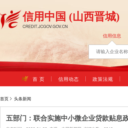
信用中国
(山西晋城)
CREDIT.JCGOV.GOV.CN
信用信息
首 页
信用动态
政策法规
首页
头条新闻
五部门：联合实施中小微企业贷款贴息