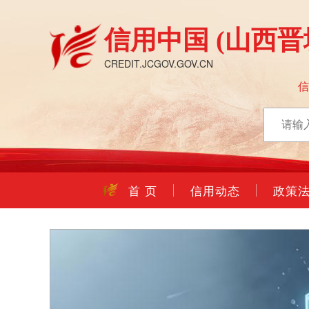
信用中国
(山西晋
CREDIT.JCGOV.GOV.CN
首 页
信用动态
政策
个人
026/07/28