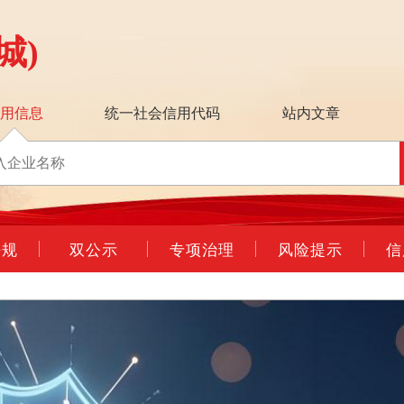
城)
信用信息
统一社会信用代码
站内文章
法规
双公示
专项治理
风险提示
信