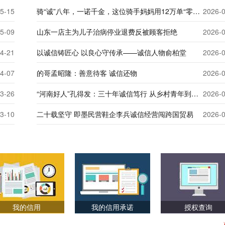
5-15
骑“诚”八年，一诺千金，这位骑手妈妈用12万单“零差评”证明诚信是最硬的风骨
2026-
5-09
山东一店主为儿子治病停业退费反被顾客拒绝
2026-
4-21
以诚信铸匠心 以良心守传承——诚信人物俞柏堂
2026-
4-07
的哥孟昭隆：善意待客 诚信还物
2026-
3-26
“河南好人”孔得发：三十年诚信笃行 从乡村青年到政协委员
2026-
3-10
二十载坚守 即墨民营鞋企李兵诚信经营闯跨国贸易
2026-
我的信用
我的信用承诺
授权查询