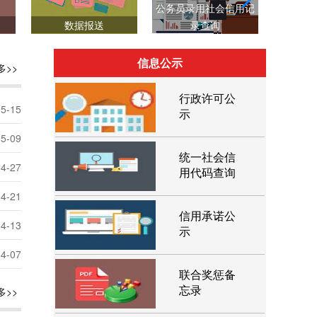
公务员录用社会信用记
数据报送
录查询
行政
信息公示
多>>
行政许可公
05-15
示
05-09
统一社会信
04-27
用代码查询
04-21
信用承诺公
04-13
示
04-07
联合奖惩备
忘录
多>>