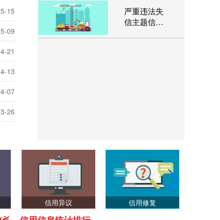
严重违法失
05-15
信主题信息
05-09
查询
04-21
04-13
04-07
03-26
信用异议
信用修复
政府违