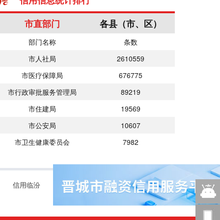
信用信息统计排行
市直部门
各县（市、区）
部门名称
条数
市人社局
2610559
市医疗保障局
676775
市行政审批服务管理局
89219
市住建局
19569
市公安局
10607
市卫生健康委员会
7982
智能
客服
信用临汾
信用运城
意见
反馈