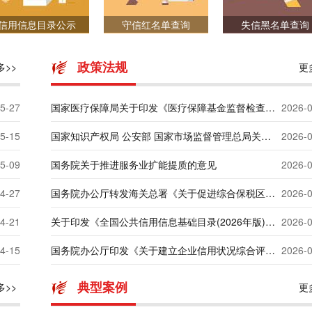
信用信息目录公示
守信红名单查询
失信黑名单查询
政策法规
多>>
更
5-27
国家医疗保障局关于印发《医疗保障基金监督检查五年行动计划（2026年—2030年）》的通知
2026-
5-15
国家知识产权局 公安部 国家市场监督管理总局关于印发知识产权代理行业“整治规范年”行动方案的通知
2026-
5-09
国务院关于推进服务业扩能提质的意见
2026-
4-27
国务院办公厅转发海关总署《关于促进综合保税区扩能提质的若干措施》的通知
2026-
4-21
关于印发《全国公共信用信息基础目录(2026年版)》和《全国失信惩戒措施基础清单(2026年版)》的通知(发改财金〔2026〕447号)
2026-
4-15
国务院办公厅印发《关于建立企业信用状况综合评价体系的实施方案》的通知
2026-
典型案例
多>>
更