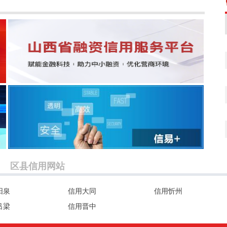
区县信用网站
阳泉
信用大同
信用忻州
吕梁
信用晋中